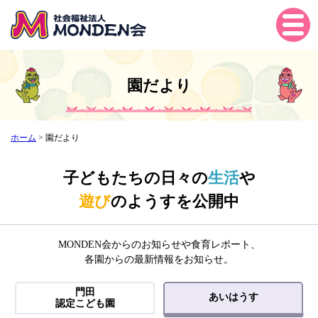
Tog
gle
navi
gati
園だより
on
ホーム
>
園だより
子どもたちの日々の
生活
や
遊び
のようすを公開中
MONDEN会からのお知らせや食育レポート、
各園からの最新情報をお知らせ。
門田
あいはうす
認定こども園