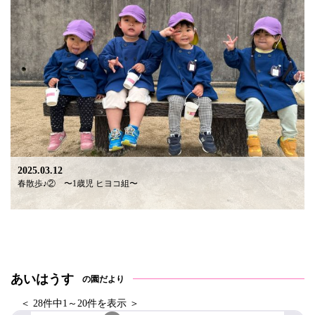
2025.03.12
春散歩♪② 〜1歳児 ヒヨコ組〜
あいはうす
の園だより
＜ 28件中1～20件を表示 ＞