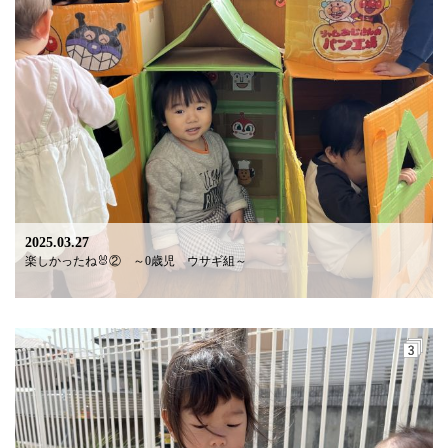
2025.03.27
楽しかったね🐰② ～0歳児 ウサギ組～