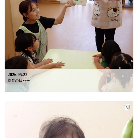
2026.05.22
食育の日🫛🫛