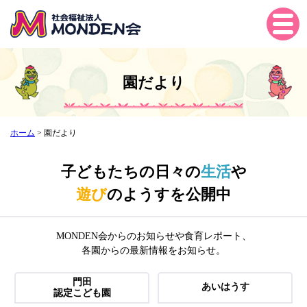
Tog
gle
navi
gati
園だより
on
ホーム
>
園だより
子どもたちの日々の
生活
や
遊び
のようすを公開中
MONDEN会からのお知らせや食育レポート、
各園からの最新情報をお知らせ。
門田
あいはうす
認定こども園