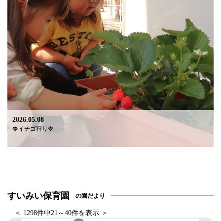
2026.05.08
🍓イチゴ狩り🍓
すいみい保育園
の園だより
＜ 1298件中21～40件を表示 ＞