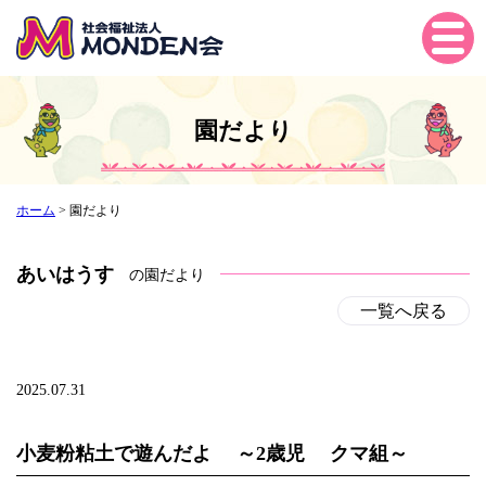
Tog
gle
navi
gati
園だより
on
ホーム
>
園だより
あいはうす
の園だより
一覧へ戻る
2025.07.31
小麦粉粘土で遊んだよ ～2歳児 クマ組～