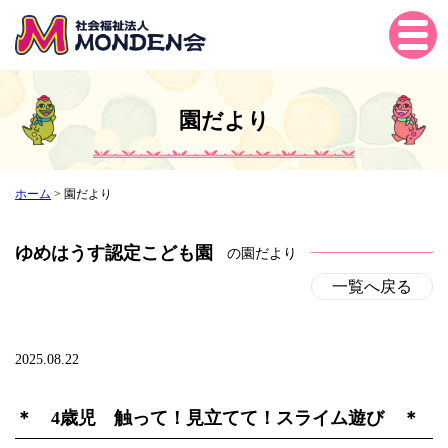
Tog
gle
navi
gati
園だより
on
ホーム
>
園だより
ゆめはうす認定こども園
の園だより
一覧へ戻る
2025.08.22
＊ 4歳児 触って！見立てて！スライム遊び ＊