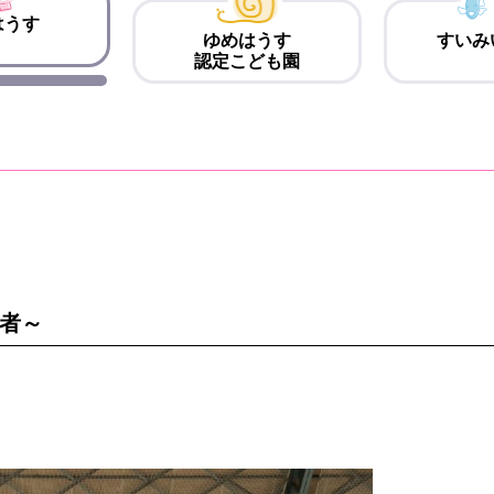
はうす
ゆめはうす
すいみ
認定こども園
護者～