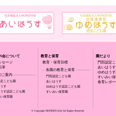
EN会について
教育と保育
園だより
ッセージ
教育・保育目標
門田認定
こ
沿革
あいはうす
各園の教育と保育
ゆめはうす
のご案内
門田認定
こども園
すいみい保
認定
こども園
あいはうす
食育レポー
はうす
ゆめはうす認定
こども園
はうす認定
こども園
すいみい保育園
みい保育園
© Copyright MONDEN KAI
All Rights Reserved.