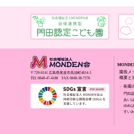
MOND
園長メ
〒729-0141 広島県尾道市高須町4814-3
概要と
TEL 0848-47-4188
FAX 0848-38-7576
各園
門田
あい
ゆめ
すい