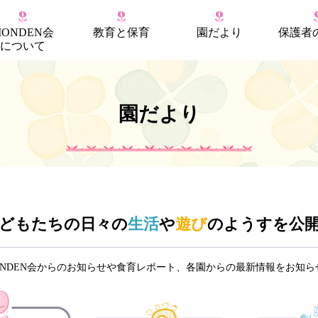
MONDEN会
教育
と
保育
園だより
保護者
について
園だより
どもたちの日々の
生活
や
遊び
のようすを公
ONDEN会からのお知らせや食育レポート、各園からの最新情報をお知ら