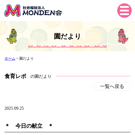
Tog
gle
navi
gati
園だより
on
ホーム
>
園だより
食育レポ
の園だより
一覧へ戻る
2025.09.25
＊ 今日の献立 ＊