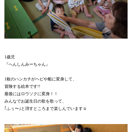
1歳児
『へんしんみーちゃん』
1枚のハンカチがヘビや船に変身して、
冒険する絵本です!!
最後にはロウソクに変身！！
みんなでお誕生日の歌を歌って、
｢ふぅ〜｣と消すところまで楽しんでいます☺️