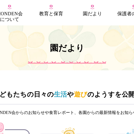
MONDEN会
教育
と
保育
園だより
保護者
について
園だより
どもたちの日々の
生活
や
遊び
のようすを公
ONDEN会からのお知らせや食育レポート、各園からの最新情報をお知ら