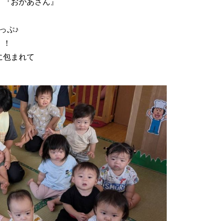
 『おかあさん』
ぷっぷ♪
！！
に包まれて