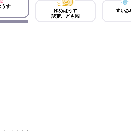
はうす
ゆめはうす
すいみ
認定こども園