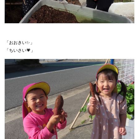
「おおきい✨」
「ちいさい💗」