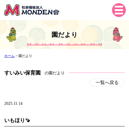
Tog
gle
navi
gati
園だより
on
ホーム
>
園だより
すいみい保育園
の園だより
一覧へ戻る
2025.11.14
いもほり🍠