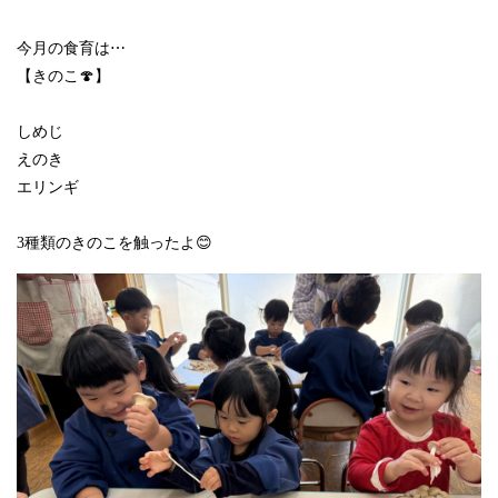
今月の食育は⋯
【きのこ🍄】
しめじ
えのき
エリンギ
3種類のきのこを触ったよ😊