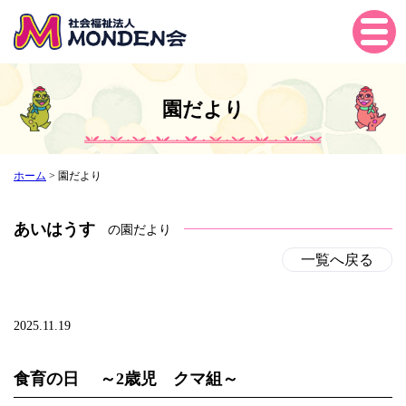
Tog
gle
navi
gati
園だより
on
ホーム
>
園だより
あいはうす
の園だより
一覧へ戻る
2025.11.19
食育の日 ～2歳児 クマ組～