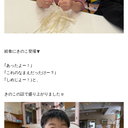
給食にきのこ登場🍄
｢あったよー！｣
｢これのなまえだったけー？｣
｢しめじよー！｣と、
きのこの話で盛り上がりました☺️