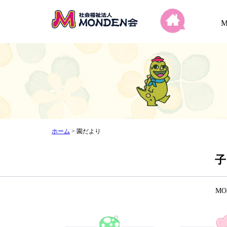
ホーム
>
園だより
子
M