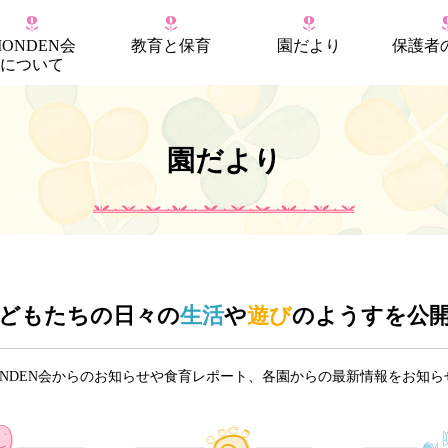
MONDEN会
教育
と
保育
園だより
保護者
について
園だより
どもたちの日々の
生活
や
遊び
のようすを公
ONDEN会からのお知らせや食育レポート、各園からの最新情報をお知ら