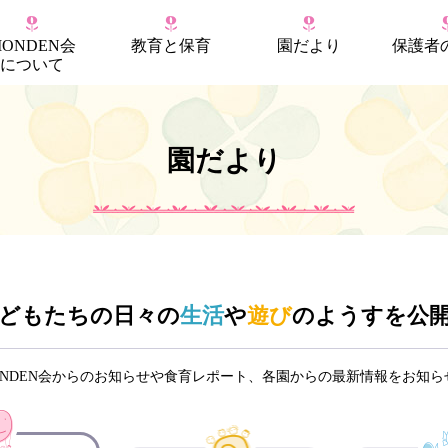
MONDEN会
教育
と
保育
園だより
保護者
について
園だより
どもたちの日々の
生活
や
遊び
のようすを公
ONDEN会からのお知らせや食育レポート、各園からの最新情報をお知ら