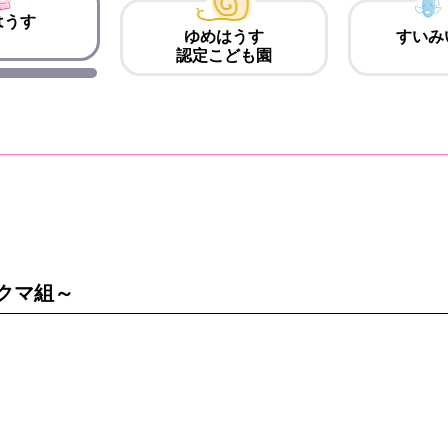
はうす
ゆめはうす
すいみ
認定こども園
クマ組～