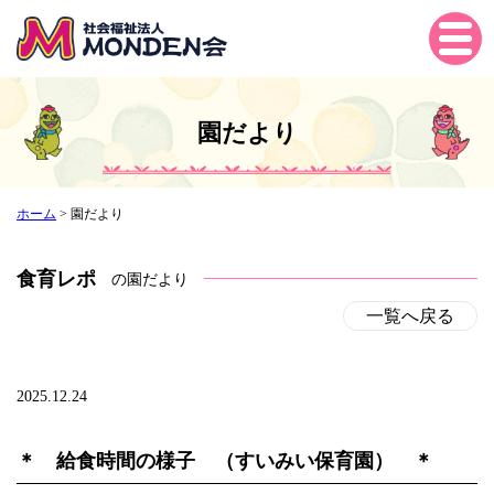
Tog
gle
navi
gati
園だより
on
ホーム
>
園だより
食育レポ
の園だより
一覧へ戻る
2025.12.24
＊ 給食時間の様子 （すいみい保育園） ＊