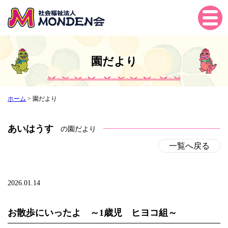
Tog
gle
navi
gati
園だより
on
ホーム
>
園だより
あいはうす
の園だより
一覧へ戻る
2026.01.14
お散歩にいったよ ～1歳児 ヒヨコ組～