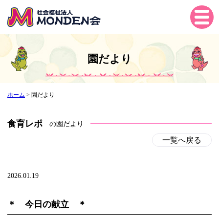
Tog
gle
navi
gati
園だより
on
ホーム
>
園だより
食育レポ
の園だより
一覧へ戻る
2026.01.19
＊ 今日の献立 ＊