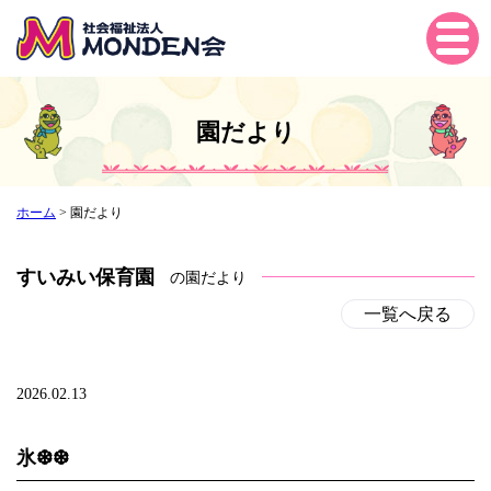
Tog
gle
navi
gati
園だより
on
ホーム
>
園だより
すいみい保育園
の園だより
一覧へ戻る
2026.02.13
氷❆❆