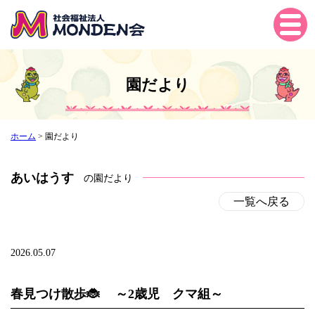
Tog
gle
navi
gati
園だより
on
ホーム
>
園だより
あいはうす
の園だより
一覧へ戻る
2026.05.07
春見つけ散歩🐞 ～2歳児 クマ組～