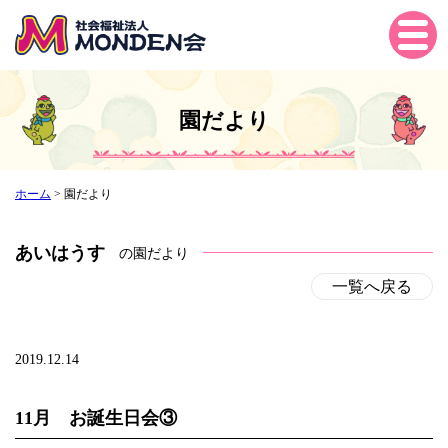
Tog
gle
navi
gati
園だより
on
ホーム
>
園だより
あいはうす
の園だより
一覧へ戻る
2019.12.14
11月 お誕生日会③