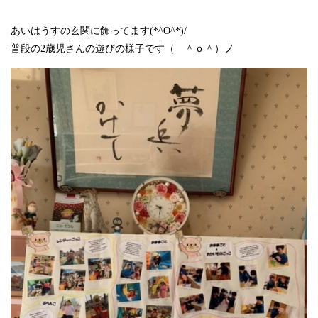
あいはうすの玄関に飾ってます(*^O^*)/
普段の2歳児さんの遊びの様子です（ ＾ｏ＾）ノ