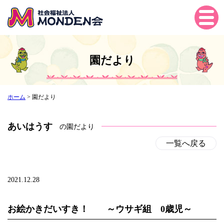
Tog
gle
navi
gati
園だより
on
ホーム
>
園だより
あいはうす
の園だより
一覧へ戻る
2021.12.28
お絵かきだいすき！ ～ウサギ組 0歳児～