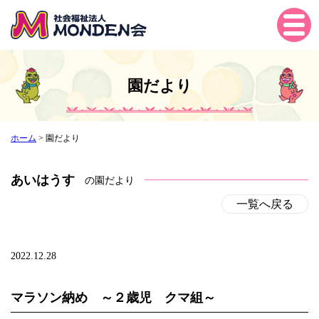
Tog
gle
navi
gati
園だより
on
ホーム
>
園だより
あいはうす
の園だより
一覧へ戻る
2022.12.28
マラソン納め ～２歳児 クマ組～