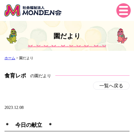
Tog
gle
navi
gati
園だより
on
ホーム
>
園だより
食育レポ
の園だより
一覧へ戻る
2023.12.08
＊ 今日の献立 ＊