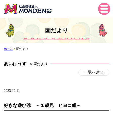
Tog
gle
navi
gati
園だより
on
ホーム
>
園だより
あいはうす
の園だより
一覧へ戻る
2023.12.11
好きな遊び④ ～１歳児 ヒヨコ組～