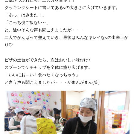
ご飯がつぶれたら、二人分を合体！！
クッキングシートに書いてある○の大きさに広げていきます。
「あっ、はみ出た！」
「こっち側ご飯ない～」
と、途中そんな声も聞こえましたが・・・
二人でがんばって整えていき、最後はみんなキレイな○の出来上が
り♡
ピザの土台ができたら、次はおいしい味付け♪
スプーンでケチャップを全体に塗り広げます。
「いいにお～い！食べたくなっちゃう」
と言う声も聞こえましたが・・・がまんがまん(笑)