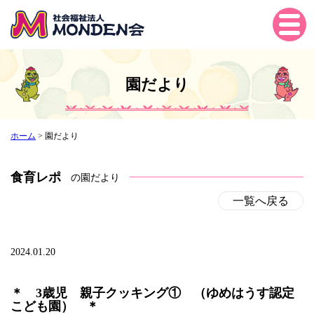
Tog
gle
navi
gati
園だより
on
ホーム
>
園だより
食育レポ
の園だより
一覧へ戻る
2024.01.20
＊ 3歳児 親子クッキング① （ゆめはうす認定
こども園） ＊