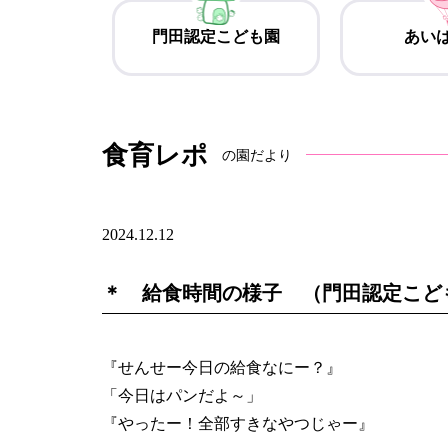
門田認定こども園
あい
食育レポ
の園だより
2024.12.12
＊ 給食時間の様子 （門田認定こど
『せんせー今日の給食なにー？』
「今日はパンだよ～」
『やったー！全部すきなやつじゃー』