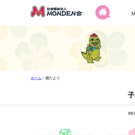
ホーム
>
園だより
子
M