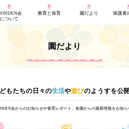
MONDEN会
教育
と
保育
園だより
保護者
について
園だより
どもたちの日々の
生活
や
遊び
のようすを公
ONDEN会からのお知らせや食育レポート、各園からの最新情報をお知ら