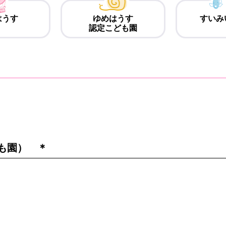
はうす
ゆめはうす
すいみ
認定こども園
も園） ＊