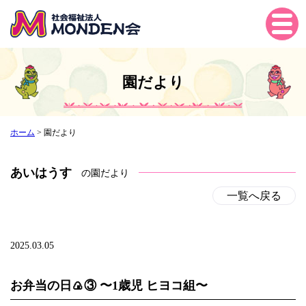
Tog
gle
navi
gati
園だより
on
ホーム
>
園だより
あいはうす
の園だより
一覧へ戻る
2025.03.05
お弁当の日🍙③ 〜1歳児 ヒヨコ組〜