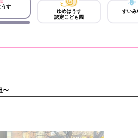
はうす
ゆめはうす
すいみ
認定こども園
組〜