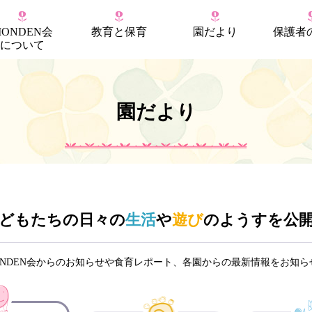
MONDEN会
教育
と
保育
園だより
保護者
について
園だより
どもたちの日々の
生活
や
遊び
のようすを公
ONDEN会からのお知らせや食育レポート、各園からの最新情報をお知ら