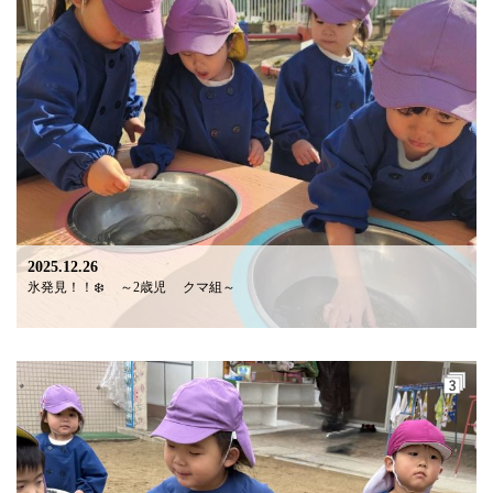
2025.12.26
氷発見！！❄️ ～2歳児 クマ組～