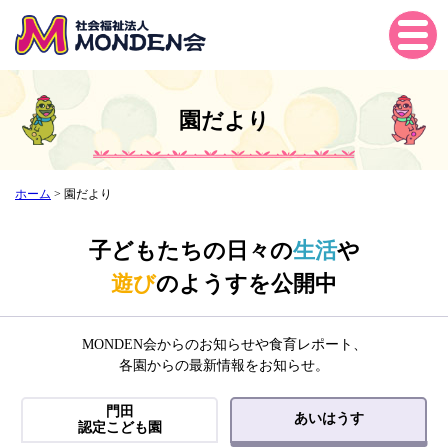
Tog
gle
navi
gati
園だより
on
ホーム
>
園だより
子どもたちの日々の
生活
や
遊び
のようすを公開中
MONDEN会からのお知らせや食育レポート、
各園からの最新情報をお知らせ。
門田
あいはうす
認定こども園