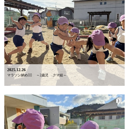
2025.12.26
マラソン納め🏃‍♂️ ～2歳児 クマ組～